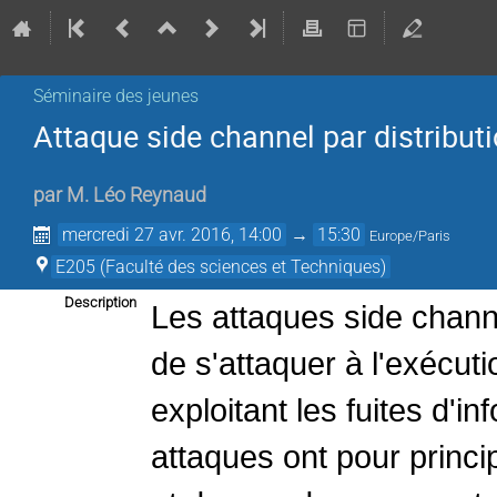
Séminaire des jeunes
Attaque side channel par distributi
par
M.
Léo Reynaud
mercredi 27 avr. 2016, 14:00
→
15:30
Europe/Paris
E205 (Faculté des sciences et Techniques)
Description
Les attaques side channe
de
s'attaquer à l'exécut
exploitant
les fuites d'i
attaques ont pour
princi