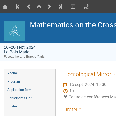
Mathematics on the Cross
16–20 sept. 2024
Le Bois-Marie
Fuseau horaire Europe/Paris
Menu
Homological Mirror 
Accueil
de
l'événement
Program
16 sept. 2024, 15:30
Application form
1h
Centre de conférences Ma
Participants List
Poster
Orateur