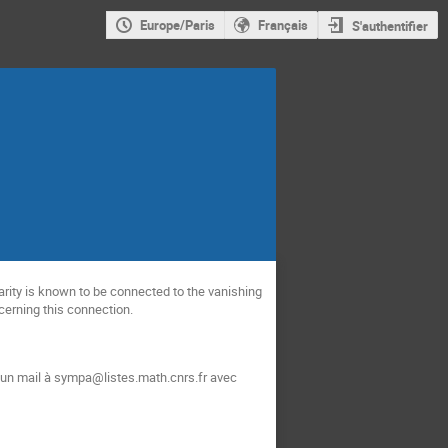
Europe/Paris
Français
S'authentifier
arity is known to be connected to the vanishing
cerning this connection.
 un mail à sympa@listes.math.cnrs.fr avec