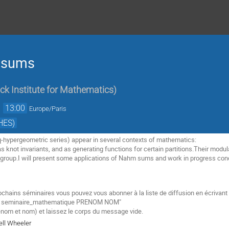
 sums
k Institute for Mathematics
)
→
13:00
Europe/Paris
HES)
-hypergeometric series) appear in several contexts of mathematics:
 knot invariants, and as generating functions for certain partitions.Their modul
 group.I will present some applications of Nahm sums and work in progress con
ochains séminaires vous pouvez vous abonner à la liste de diffusion
en écrivant
e
seminaire_mathematique PRENOM NOM"
énom et nom) et laissez le corps du message vide.
ell Wheeler