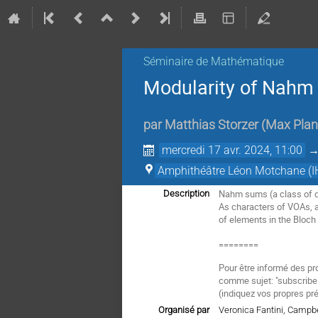
Séminaire de Mathématique
Modularity of Nahm
par
Matthias Storzer
(
Max Planc
mercredi 17 avr. 2024, 11:00
Amphithéâtre Léon Motchane (I
Nahm sums (a class of q
Description
As characters of VOAs, as
of elements in the Bloch
========
Pour être informé des pr
comme sujet: "subscrib
(
indiquez vos propres pr
Organisé par
Veronica Fantini, Campb