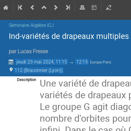
Séminaire Algèbre ICJ
Ind-variétés de drapeaux multiples 
par
Lucas Fresse
jeudi 23 mai 2024, 11:15
→
12:15
Europe/Paris
112 (Braconnier (Lyon))
Une variété de drapea
Description
variétés de drapeaux 
Le groupe G agit diag
nombre d'orbites pour 
infini. Dans le cas où