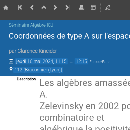
Séminaire Algèbre ICJ
Coordonnées de type A sur l'espace
par
Clarence Kineider
jeudi 16 mai 2024, 11:15
→
12:15
Europe/Paris
112 (Braconnier (Lyon))
Les algèbres amassées
Description
A.
Zelevinsky en 2002 po
combinatoire et
algébrique la positivit