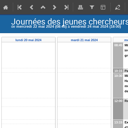
Journées des jeunes chercheur
de
mercredi 22 mai 2024 (08:45)
à
vendredi 24 mai 2024 (18:00)
lundi 20 mai 2024
mardi 21 mai 2024
me
08:45
Mi
in
gr
10:15
P
10:30
Mi
Ha
mu
de
12:00
R
13:15
Ex
d'