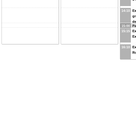
14:10
Ex
gr
d
15:00
P
15:15
Ex
E
16:10
Ex
R