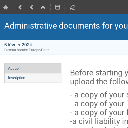
Administrative documents for your
6 février 2024
Fuseau horaire Europe/Paris
Menu
Accueil
Before starting 
de
upload the foll
Inscription
l'événement
- a copy of your
- a copy of your 
- a copy of your 
-a civil liability