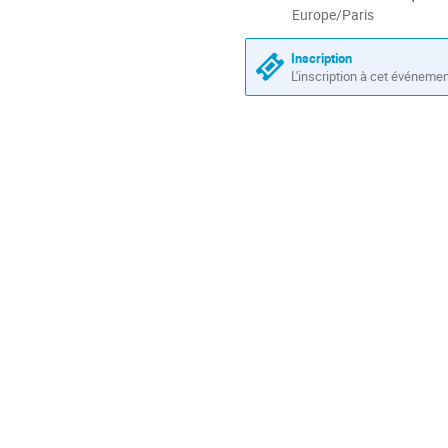
la
Toutes
Europe/Paris
les
conférence
horaires
Inscription
sont
L'inscription à cet événeme
en
Europe/Paris