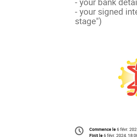
- your bank detai
- your signed in
stage")
Information
Commence le
6 févr. 202
Date/Heure
de
Finit le
6 févr. 2024, 18:0