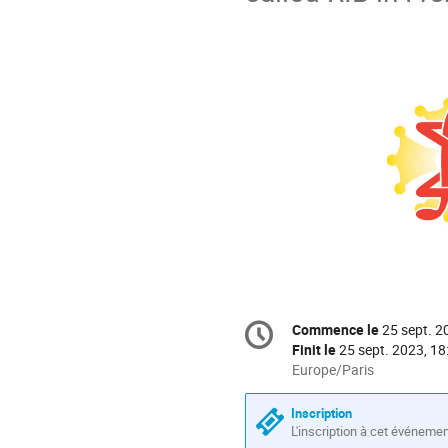
Information
Commence le
25 sept. 2
Date/Heure
de
Finit le
25 sept. 2023, 18
la
Toutes
Europe/Paris
les
conférence
horaires
Inscription
sont
L'inscription à cet événeme