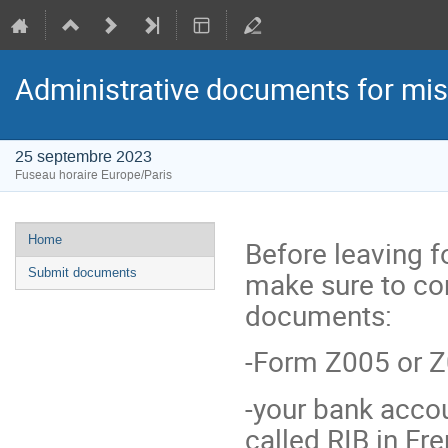
Administrative documents for mi
25 septembre 2023
Fuseau horaire Europe/Paris
Menu
Home
Before leaving f
de
make sure to co
Submit documents
l'événement
documents:
-Form Z005 or Z0
-your bank accou
called RIB in Fr