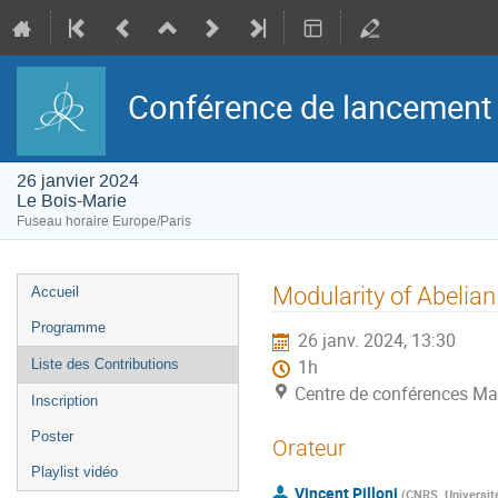
Conférence de lancement 
26 janvier 2024
Le Bois-Marie
Fuseau horaire Europe/Paris
Menu
Modularity of Abelian
Accueil
de
l'événement
Programme
26 janv. 2024, 13:30
Liste des Contributions
1h
Centre de conférences Ma
Inscription
Poster
Orateur
Playlist vidéo
Vincent Pilloni
(
CNRS, Universit