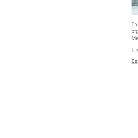
En
or
Mi
L'i
Co