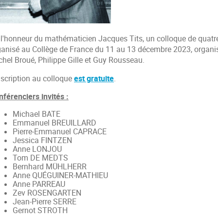
 l'honneur du mathématicien Jacques Tits, un colloque de quatre 
ganisé au Collège de France du 11 au 13 décembre 2023, organi
chel Broué, Philippe Gille et Guy Rousseau.
nscription au colloque
est gratuite
.
nférenciers invités :
Michael BATE
Emmanuel BREUILLARD
Pierre-Emmanuel CAPRACE
Jessica FINTZEN
Anne LONJOU
Tom DE MEDTS
Bernhard MÜHLHERR
Anne QUÉGUINER-MATHIEU
Anne PARREAU
Zev ROSENGARTEN
Jean-Pierre SERRE
Gernot STROTH