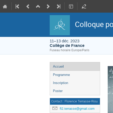
Colloque po
11–13 déc. 2023
Collège de France
Fuseau horaire Europe/Paris
Menu
Accueil
de
l'événement
Programme
Inscription
Poster
Contact : Florence Terrasse-Riou
fl2.terrasse@gmail.com