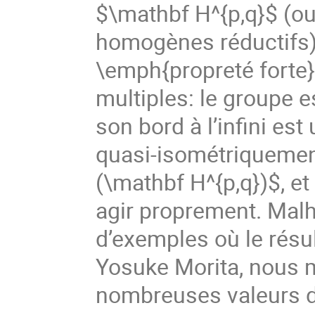
$\mathbf H^{p,q}$ (ou
homogènes réductifs) 
\emph{propreté forte
multiples: le groupe 
son bord à l’infini es
quasi-isométriqueme
(\mathbf H^{p,q})$, e
agir proprement. Ma
d’exemples où le résu
Yosuke Morita, nous 
nombreuses valeurs de