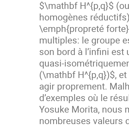
$\mathbf H^{p,q}$ (ou
homogènes réductifs) 
\emph{propreté forte
multiples: le groupe 
son bord à l’infini es
quasi-isométriqueme
(\mathbf H^{p,q})$, e
agir proprement. Ma
d’exemples où le résu
Yosuke Morita, nous 
nombreuses valeurs de