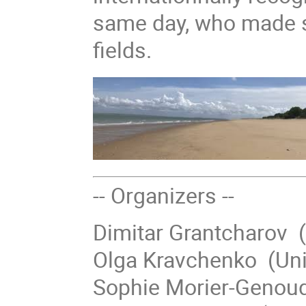
same day, who made si
fields.
-- Organizers --
Dimitar Grantcharov (
Olga Kravchenko (Univ
Sophie Morier-Genoud