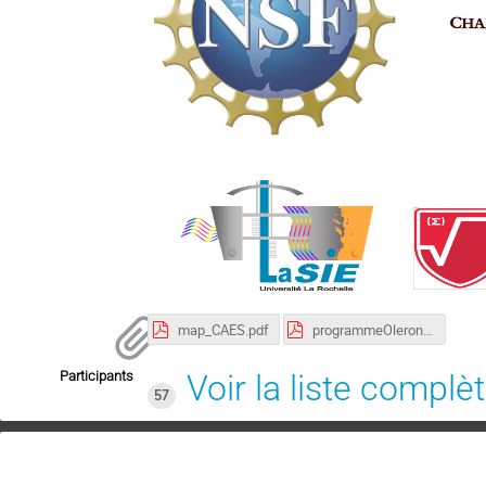
map_CAES.pdf
programmeOleronDva.pdf
Participants
Voir la liste complè
57