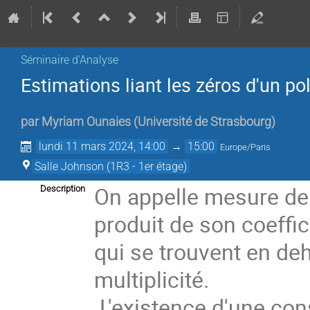
Séminaire d'Analyse
Estimations liant les zéros d'un 
par
Myriam Ounaies
(
Université de Strasbourg
)
lundi 11 mars 2024, 14:00
→
15:00
Europe/Paris
Salle Johnson (1R3 - 1er étage)
On appelle mesure de
Description
produit de son coeffi
qui se trouvent en de
multiplicité.
L'existence d'une cons