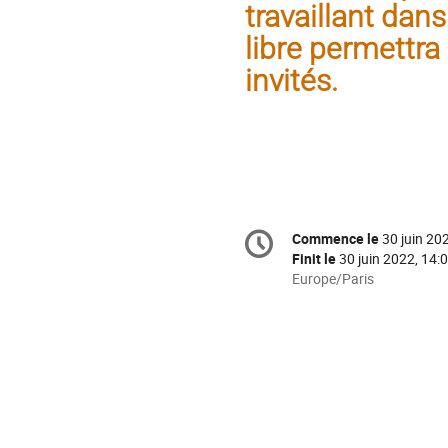
travaillant dans
libre permettra
invités.
Information
Commence le
30 juin 20
Date/Heure
de
Finit le
30 juin 2022, 14:
la
Toutes
Europe/Paris
les
conférence
horaires
sont
en
Europe/Paris