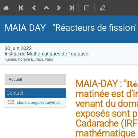
MAIA-DAY - "Réacteurs de fission"
30 juin 2022
Institut de Mathématiques de Toulouse
Fuseau horaire Europe/Paris
Menu
Accueil
MAIA-DAY : "
Ré
de
matinée est d’
l'événement
Contact
venant du doma
claudia.negulescu@math.univ-toulouse.fr
exposés sont p
Cadarache (IR
mathématique p