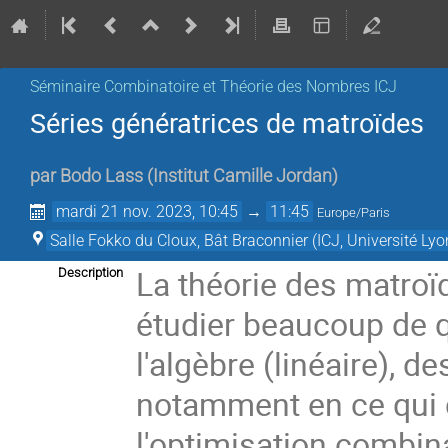
Séminaire Combinatoire et Théorie des Nombres ICJ
Séries génératrices de matroïdes
par
Bodo Lass
(
Institut Camille Jordan
)
mardi 21 nov. 2023, 10:45
→
11:45
Europe/Paris
Salle Fokko du Cloux, Bât Braconnier (ICJ, Université Lyo
La théorie des matroï
Description
étudier beaucoup de q
l'algèbre (linéaire), de
notamment en ce qui
l'optimisation combina