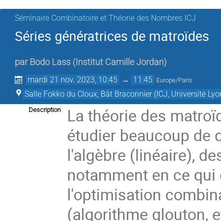
Séminaire Combinatoire et Théorie des Nombres ICJ
Séries génératrices de matroïdes
par
Bodo Lass
(
Institut Camille Jordan
)
mardi 21 nov. 2023, 10:45
→
11:45
Europe/Paris
Salle Fokko du Cloux, Bât Braconnier (ICJ, Université Lyo
La théorie des matroï
Description
étudier beaucoup de q
l'algèbre (linéaire), de
notamment en ce qui
l'optimisation combina
(algorithme glouton, e