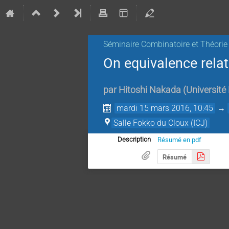
Séminaire Combinatoire et Théori
On equivalence relat
par
Hitoshi Nakada
(
Université
mardi 15 mars 2016, 10:45
→
Salle Fokko du Cloux (ICJ)
Résumé en pdf
Description
Résumé