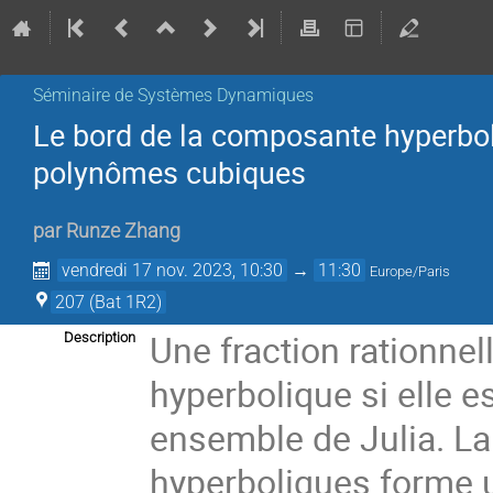
Séminaire de Systèmes Dynamiques
Le bord de la composante hyperboli
polynômes cubiques
par
Runze Zhang
vendredi 17 nov. 2023, 10:30
→
11:30
Europe/Paris
207 (Bat 1R2)
Une fraction rationnel
Description
hyperbolique si elle 
ensemble de Julia. La
hyperboliques forme 