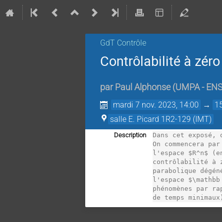
GdT Contrôle
Contrôlabilité à zér
par
Paul Alphonse
(
UMPA - ENS
mardi 7 nov. 2023, 14:00
→
1
salle E. Picard 1R2-129 (IMT)
Description
Dans cet exposé, 
On commencera par
l'espace $R^n$ (e
contrôlabilité à 
parabolique dégén
l'espace $\mathbb
phénomènes par ra
de temps minimaux