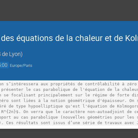
o des équations de la chaleur et de K
 de Lyon
)
5:00
Europe/Paris
on s’intéressera aux propriétés de contrôlabilité à zéro 
 présenter le cas parabolique de l'équation de la chaleur
n se focalisant principalement sur le régime de forte dis
zéro sont liées à la notion géométrique d'épaisseur. On s
éré de type hypoelliptique qu'est l'équation de Kolmogoro
 R^{2n}$. On verra que le caractère non-autoadjoint de ce
pport au cas parabolique (nouvelles géométries pour les s
). Ces résultats sont issus d’une série de travaux avec 