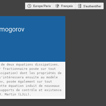
Europe/Paris
Français
S'authentifier
olmogorov
de deux équations dissipatives. 
 fractionnaire posée sur tout 
sipation) dont les propriétés de 
'intéressera ensuite au modèle 
v, posée également sur tout 
tte équation induit de nouveaux 
upports de contrôle et existence 
J. Martin (LJLL). 