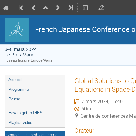
French Japanese Conference on 
6–8 mars 2024
Le Bois-Marie
Fuseau horaire Europe/Paris
Menu
Global Solutions to Q
Accueil
de
l'événement
Equations in Space-
Programme
Poster
7 mars 2024, 16:40
50m
How to get to IHES
Centre de conférences Ma
Playlist vidéo
Orateur
Contact : Elisabeth Jasserand