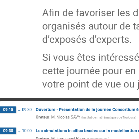
Afin de favoriser les
organisés autour de t
d’exposés d’experts.
Si vous êtes intéressé
cette journée pour en
votre point de vue ou 
Ouverture - Présentation de la journée Consortium 6
09:15
→
09:30
Orateur
:
M.
Nicolas SAVY
(
Institut de mathématiques de Toulouse
)
Les simulations in silico basées sur la modélisation
09:30
→
10:00
Orateur
:
M.
Emmanuel Pham
(
Novadiscovery
)