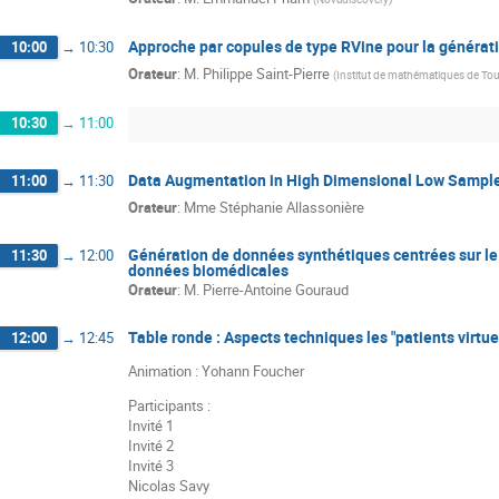
Approche par copules de type RVine pour la générati
10:00
→
10:30
Orateur
:
M.
Philippe Saint-Pierre
(
Institut de mathématiques de To
10:30
→
11:00
Data Augmentation in High Dimensional Low Sample
11:00
→
11:30
Orateur
:
Mme
Stéphanie Allassonière
Génération de données synthétiques centrées sur le p
11:30
→
12:00
données biomédicales
Orateur
:
M.
Pierre-Antoine Gouraud
Table ronde : Aspects techniques les "patients virtue
12:00
→
12:45
Animation : Yohann Foucher
Participants :
Invité 1
Invité 2
Invité 3
Nicolas Savy