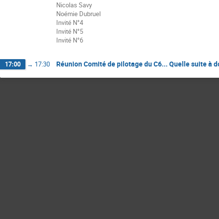
Nicolas Savy
Noémie Dubruel
Invité N°4
Invité N°5
Invité N°6
Réunion Comité de pilotage du C6... Quelle suite à d
17:00
→
17:30