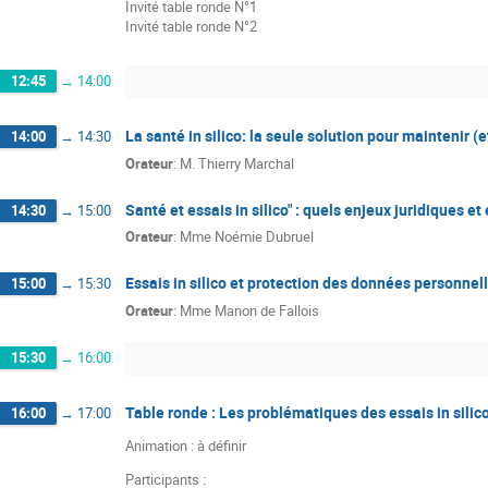
Invité table ronde N°1
Invité table ronde N°2
12:45
→
14:00
La santé in silico: la seule solution pour maintenir (
14:00
→
14:30
Orateur
:
M.
Thierry Marchal
Santé et essais in silico" : quels enjeux juridiques et
14:30
→
15:00
Orateur
:
Mme
Noémie Dubruel
Essais in silico et protection des données personnel
15:00
→
15:30
Orateur
:
Mme
Manon de Fallois
15:30
→
16:00
Table ronde : Les problématiques des essais in silic
16:00
→
17:00
Animation : à définir
Participants :