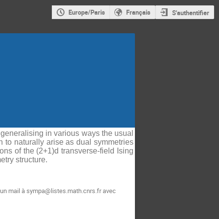
Europe/Paris
Français
S'authentifier
 generalising in various ways the usual
to naturally arise as dual symmetries
ons of the (2+1)d transverse-field Ising
etry structure.
 un mail à sympa@listes.math.cnrs.fr avec