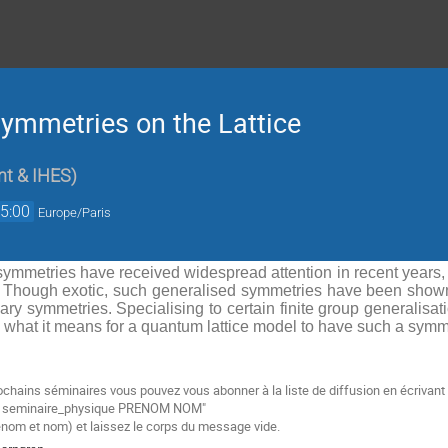
Symmetries on the Lattice
nt & IHES
)
5:00
Europe/Paris
symmetries have received widespread attention in recent years,
. Though exotic, such generalised symmetries have been shown 
ry symmetries. Specialising to certain finite group generalisati
in what it means for a quantum lattice model to have such a symm
ochains séminaires vous pouvez vous abonner à la liste de diffusion
en écrivant
e
seminaire_physique PRENOM NOM"
énom et nom) et laissez le corps du message vide.