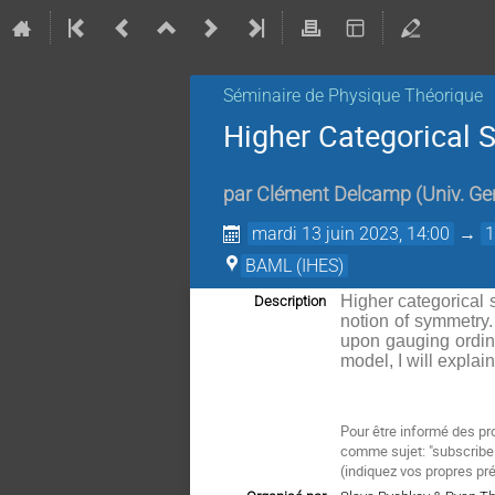
Séminaire de Physique Théorique
Higher Categorical 
par
Clément Delcamp
(
Univ. Ge
mardi 13 juin 2023, 14:00
→
1
BAML (IHES)
Higher categorical 
Description
notion of symmetry
upon gauging ordina
model, I will expla
Pour être informé des pr
comme sujet: "subscrib
(
indiquez vos propres pr