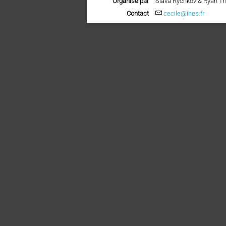
Organisé par
Slava Rychkov & Ryan T
Contact
cecile@ihes.fr