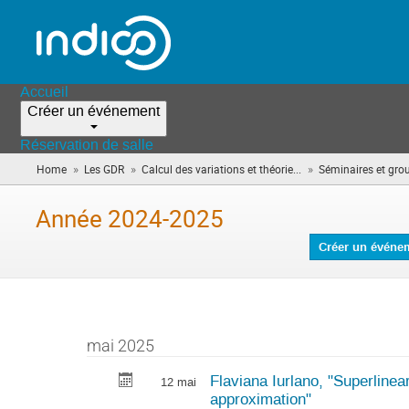
Accueil
Créer un événement
Réservation de salle
»
»
»
Home
Les GDR
Calcul des variations et théorie...
Séminaires et grou
Année 2024-2025
Créer un événe
mai 2025
Flaviana Iurlano, "Superlinea
12 mai
approximation"