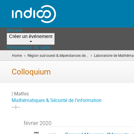
Accueil
Créer un événement
Réservation de salle
»
»
Home
Région sud-ouest & dépendances de...
Laboratoire de Mathéma
Colloquium
| Mathis
Mathématiques & Sécurité de l'information
---|---
février 2020