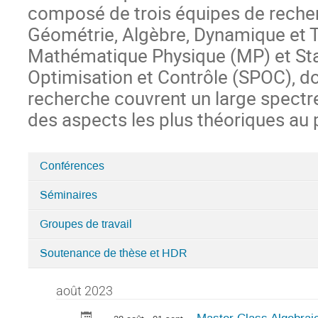
composé de trois équipes de recher
Géométrie, Algèbre, Dynamique et 
Mathématique Physique (MP) et Stat
Optimisation et Contrôle (SPOC), d
recherche couvrent un large spect
des aspects les plus théoriques au 
Conférences
Catégories
Séminaires
dans
Institut
Groupes de travail
de
Mathématiques
Soutenance de thèse et HDR
de
Bourgogne
août 2023
-