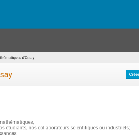
athématiques d'Orsay
(vous
êtes
ici)
rsay
Crée
s mathématiques;
s étudiants, nos collaborateurs scientifiques ou industriels;
ssances.