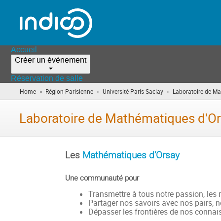
Accueil
Créer un événement
Réservation de salle
»
»
»
Home
Région Parisienne
Université Paris-Saclay
Laboratoire de M
Laboratoire de Mathématiques d'O
Les
Mathématiques d’Orsay
Une communauté pour
Transmettre à tous notre passion, le
Partager nos savoirs avec nos pairs, no
Dépasser les frontières de nos connai