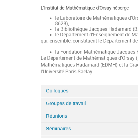
L'Institut de Mathématique d’Orsay héberge
le Laboratoire de Mathématiques d’Or
8628),
la Bibliothèque Jacques Hadamard (BJH
le Département d’Enseignement de Mat
qui, ensemble, constituent le Département d
la Fondation Mathématique Jacques 
Le Département de Mathématiques d’Orsay (DMO
Mathématiques Hadamard (EDMH) et la Gra
l’Université Paris-Saclay.
Colloques
Catégories
Groupes de travail
dans
Laboratoire
Réunions
de
Mathématiques
Séminaires
d'Orsay