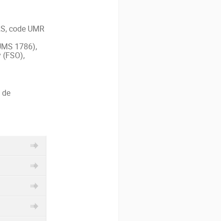
NRS, code UMR
 UMS 1786),
 (FSO),
 de