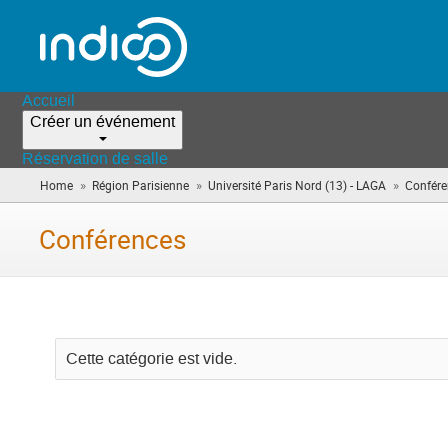
Accueil
Créer un événement
Réservation de salle
»
»
»
Home
Région Parisienne
Université Paris Nord (13) - LAGA
Confére
Conférences
Cette catégorie est vide.