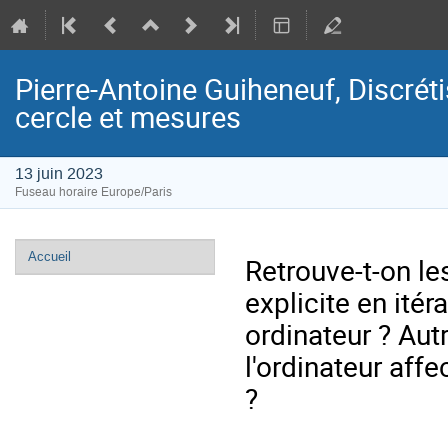
Pierre-Antoine Guiheneuf, Discrét
cercle et mesures
13 juin 2023
Fuseau horaire Europe/Paris
Menu
Accueil
Retrouve-t-on l
de
explicite en ité
l'événement
ordinateur ? Autr
l'ordinateur aff
?