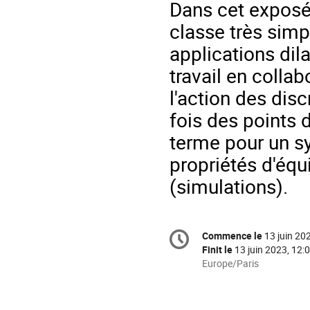
Dans cet exposé,
classe très simp
applications dila
travail en colla
l'action des disc
fois des points
terme pour un s
propriétés d'équ
(simulations).
Information
Commence le
13 juin 20
Date/Heure
de
Finit le
13 juin 2023, 12:
la
Toutes
Europe/Paris
les
conférence
horaires
sont