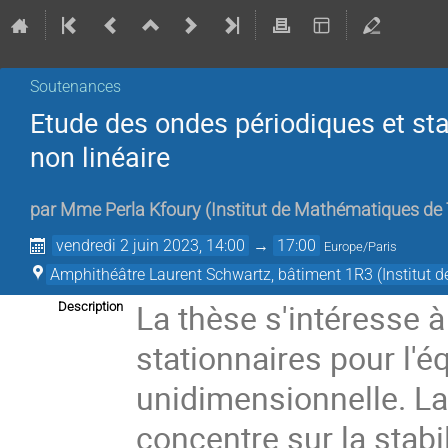
Soutenances
Etude des ondes périodiques et sta
non linéaire
par
Mme
Perla Kfoury
(
Institut de Mathématiques de
vendredi 2 juin 2023, 14:00
→
17:00
Europe/Paris
Amphithéâtre Laurent Schwartz, bâtiment 1R3 (Institut
La thèse s'intéresse à
Description
stationnaires pour l'é
unidimensionnelle. La 
concentre sur la stabi