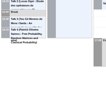
14:15
Talk 2 (Lucas Oger : Étude
Sz
des opérateurs de
composition sur D)
15:00
Break
15:30
Talk 3 (Teo Gil Moreno de
Mora i Sarda : An
isosystolic inequality for
16:15
Talk 4 (Patrick Oliveira
Finsler reversible tori and
Santos : Free Probability,
the Busemann-Hausdorff
Random Matrices and
area)
17:00
E
Classical Probability)