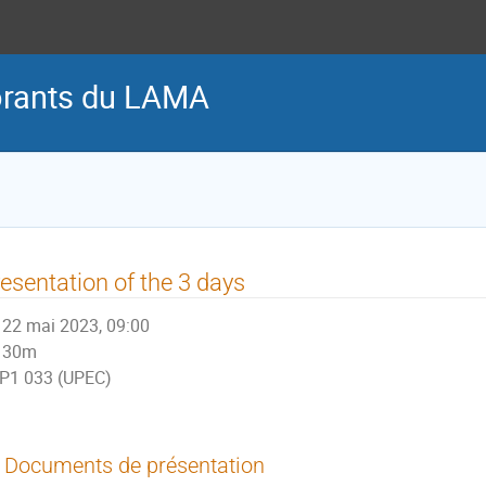
orants du LAMA
esentation of the 3 days
22 mai 2023, 09:00
30m
P1 033 (UPEC)
Documents de présentation