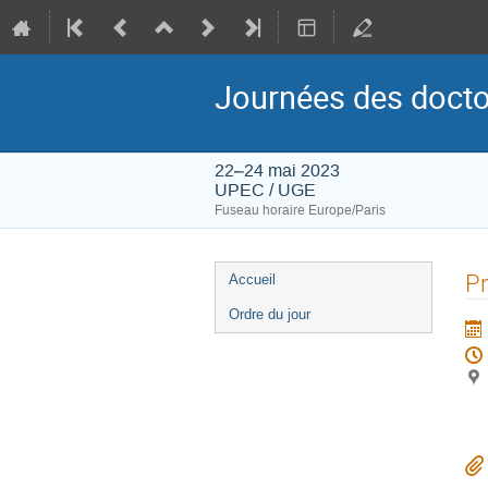
Journées des doct
22–24 mai 2023
UPEC / UGE
Fuseau horaire Europe/Paris
Menu
Pr
Accueil
de
Ordre du jour
l'événement