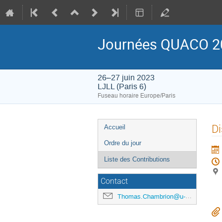
Journées QUACO 2
26–27 juin 2023
LJLL (Paris 6)
Fuseau horaire Europe/Paris
Menu
Di
Accueil
de
Ordre du jour
l'événement
Liste des Contributions
Contact
Thomas.Chambrion@u-bourgogne.fr