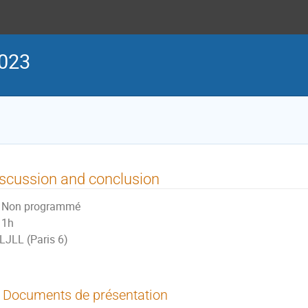
023
scussion and conclusion
Non programmé
1h
LJLL (Paris 6)
Documents de présentation