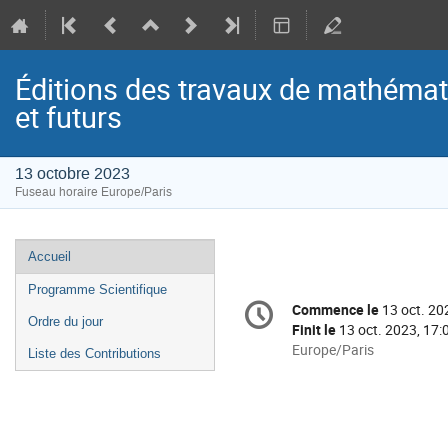
Éditions des travaux de mathémati
et futurs
13 octobre 2023
Fuseau horaire Europe/Paris
Menu
Accueil
de
Programme Scientifique
Information
l'événement
Commence le
13 oct. 20
Date/Heure
de
Ordre du jour
Finit le
13 oct. 2023, 17:
la
Toutes
Europe/Paris
Liste des Contributions
les
conférence
horaires
sont
en