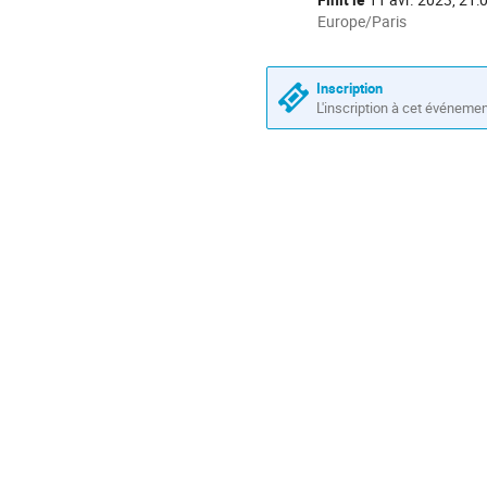
la
Toutes
Europe/Paris
les
conférence
horaires
sont
Inscription
en
L'inscription à cet événeme
Europe/Paris