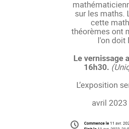
mathématicienn
sur les maths. 
cette math
théorèmes ont m
l'on doit
Le vernissage au
16h30.
(Uniq
L’exposition se
avril 2023
Information
Commence le
11 avr. 20
Date/Heure
de
Finit le
11 avr. 2023, 21: