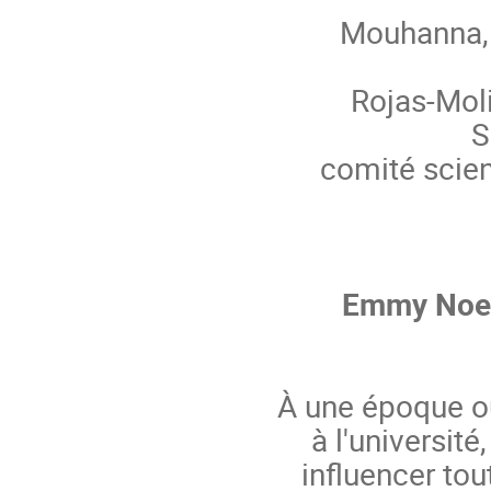
Mouhanna, d
Rojas-Mol
S
comité scient
Emmy Noet
À une époque o
à l'universit
influencer to