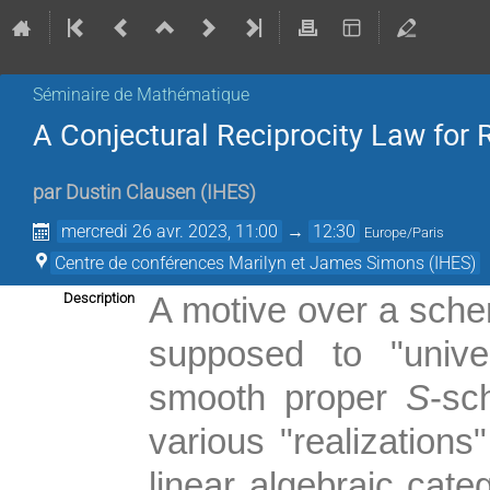
Séminaire de Mathématique
A Conjectural Reciprocity Law for 
par
Dustin Clausen
(
IHES
)
mercredi 26 avr. 2023, 11:00
→
12:30
Europe/Paris
Centre de conférences Marilyn et James Simons (IHES)
Description
A motive over a sc
supposed to "unive
smooth proper
S
-sc
various "realizations
linear algebraic cate