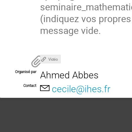
seminaire_mathema
(
indiquez vos propres
message vide.
Vidéo
Organisé par
Ahmed Abbes
Contact
cecile@ihes.fr