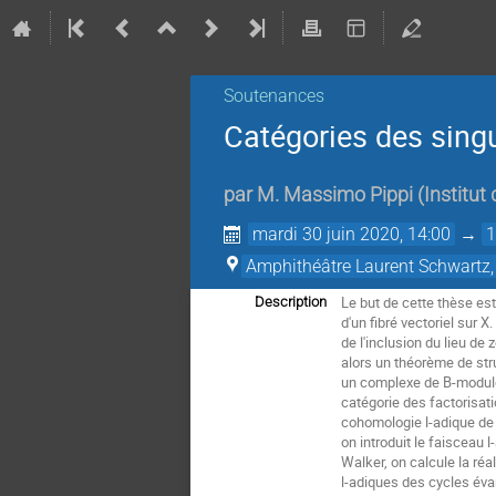
Soutenances
Catégories des singu
par
M.
Massimo Pippi
(
Institu
mardi 30 juin 2020, 14:00
→
1
Amphithéâtre Laurent Schwartz,
Le but de cette thèse est
Description
d'un fibré vectoriel sur 
de l'inclusion du lieu de
alors un théorème de stru
un complexe de B-modules
catégorie des factorisat
cohomologie l-adique de S
on introduit le faisceau
Walker, on calcule la réal
l-adiques des cycles éva