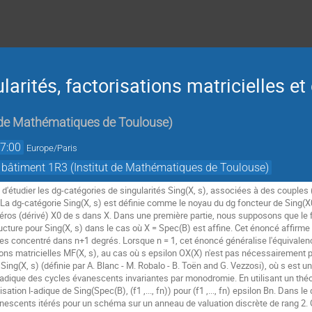
larités, factorisations matricielles e
t de Mathématiques de Toulouse
)
7:00
Europe/Paris
 bâtiment 1R3 (Institut de Mathématiques de Toulouse)
 d'étudier les dg-catégories de singularités Sing(X, s), associées à des couples 
X. La dg-catégorie Sing(X, s) est définie comme le noyau du dg foncteur de Sing(X0
 zéros (dérivé) X0 de s dans X. Dans une première partie, nous supposons que le fi
cture pour Sing(X, s) dans le cas où X = Spec(B) est affine. Cet énoncé affirme 
 concentré dans n+1 degrés. Lorsque n = 1, cet énoncé généralise l'équivalence d
ions matricielles MF(X, s), au cas où s epsilon OX(X) n'est pas nécessairement 
ing(X, s) (définie par A. Blanc - M. Robalo - B. Toën and G. Vezzosi), où s est une
 l-adique des cycles évanescents invariantes par monodromie. En utilisant un théo
isation l-adique de Sing(Spec(B), (f1 ,..., fn)) pour (f1 ,..., fn) epsilon Bn. Dans 
nescents itérés pour un schéma sur un anneau de valuation discrète de rang 2. On