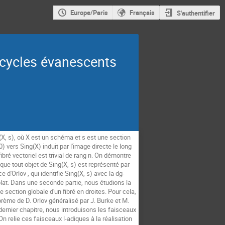
Europe/Paris
Français
S'authentifier
t cycles évanescents
(X, s), où X est un schéma et s est une section
) vers Sing(X) induit par l'image directe le long
bré vectoriel est trivial de rang n. On démontre
que tout objet de Sing(X, s) est représenté par
'Orlov , qui identifie Sing(X, s) avec la dg-
plat. Dans une seconde partie, nous étudions la
 section globale d'un fibré en droites. Pour cela,
rème de D. Orlov généralisé par J. Burke et M.
le dernier chapitre, nous introduisons les faisceaux
 relie ces faisceaux l-adiques à la réalisation