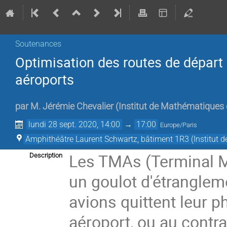
Soutenances
Optimisation des routes de départ 
aéroports
par
M.
Jérémie Chevalier
(
Institut de Mathématiques
lundi 28 sept. 2020, 14:00
→
17:00
Europe/Paris
Amphithéâtre Laurent Schwartz, bâtiment 1R3 (Institut
Les TMAs (Terminal M
Description
un goulot d'étrangleme
avions quittent leur p
aéroport, ou au contr