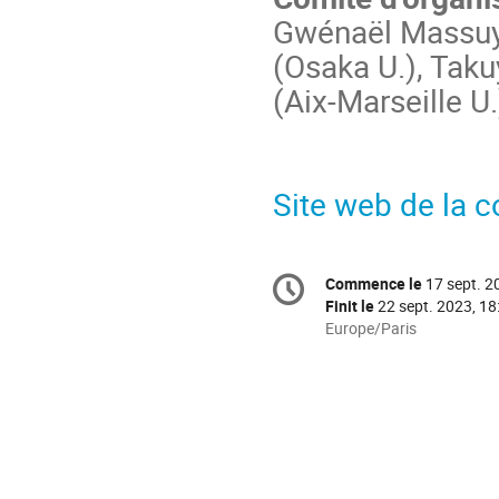
Gwénaël Massuy
(Osaka U.), Taku
(Aix-Marseille U.
Site web de la 
Information
Commence le
17 sept. 2
Date/Heure
de
Finit le
22 sept. 2023, 18
la
Toutes
Europe/Paris
les
conférence
horaires
sont
en
Europe/Paris