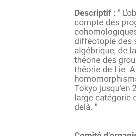
Descriptif :
" L'o
compte des prog
cohomologiques 
difféotopie des 
algébrique, de l
théorie des grou
théorie de Lie. A
homomorphisms a
Tokyo jusqu'en 2
large catégorie 
delà. "
Comité d'organi