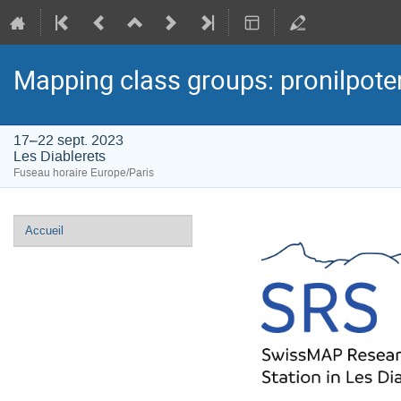
Mapping class groups: pronilpot
17–22 sept. 2023
Les Diablerets
Fuseau horaire Europe/Paris
Menu
Accueil
de
l'événement