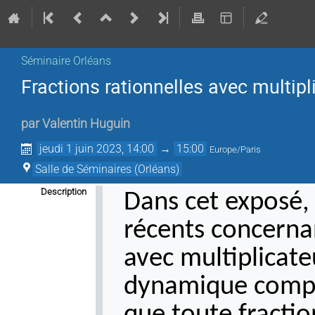
Séminaire Orléans
Fractions rationnelles avec multipl
par
Valentin Huguin
jeudi 1 juin 2023, 14:00
→
15:00
Europe/Paris
Salle de Séminaires (Orléans)
Description
Dans cet exposé, 
récents concerna
avec multiplicate
dynamique comple