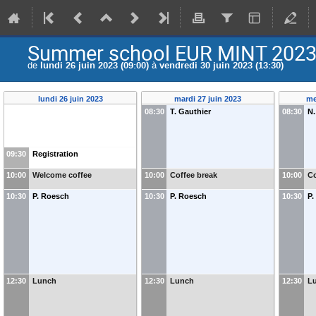
Summer school EUR MINT 2023 
de
lundi 26 juin 2023 (09:00)
à
vendredi 30 juin 2023 (13:30)
lundi 26 juin 2023
mardi 27 juin 2023
me
08:30
T. Gauthier
08:30
N.
09:30
Registration
10:00
Welcome coffee
10:00
Coffee break
10:00
Co
10:30
P. Roesch
10:30
P. Roesch
10:30
P.
12:30
Lunch
12:30
Lunch
12:30
L