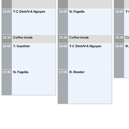
14:00
T-C Dinh/V-A Nguyen
14:00
N. Fagella
14:00
T-
15:30
Coffee break
15:30
Coffee break
15:30
Co
16:00
T. Gauthier
16:00
T-C Dinh/V-A Nguyen
16:00
R.
17:30
N. Fagella
17:30
R. Roeder