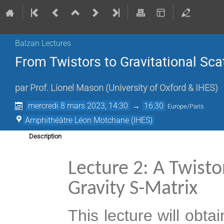
Balzan Lectures
From Twistors to Gravitational Scat
par
Prof.
Lionel Mason
(
University of Oxford & IHES
)
mercredi 8 mars 2023, 14:30
→
16:30
Europe/Paris
Amphithéâtre Léon Motchane (IHES)
Description
Lecture 2: A Twisto
Gravity S-Matrix
This lecture will obta