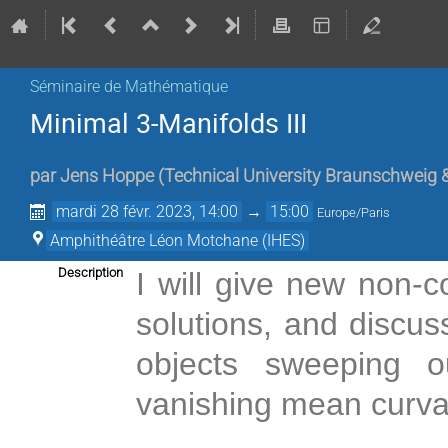
Séminaire de Mathématique
Minimal 3-Manifolds ΙII
par
Jens Hoppe
(
Technical University Braunschweig 
mardi 28 févr. 2023, 14:00
→
15:00
Europe/Paris
Amphithéâtre Léon Motchane (IHES)
Description
I will give new non
solutions, and discus
objects sweeping o
vanishing mean curva