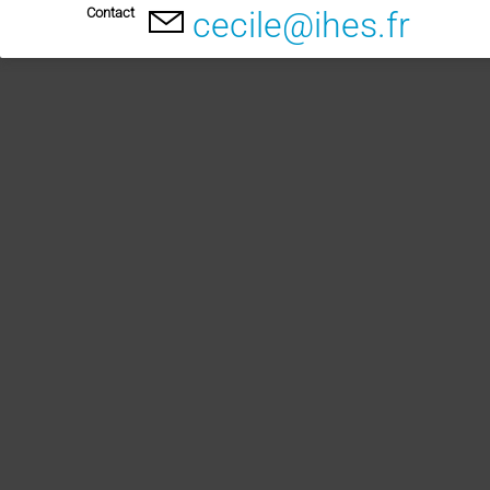
Contact
cecile@ihes.fr