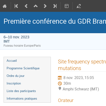
Première conférence du GDR Bra
6–10 nov. 2023
IMT
Fuseau horaire Europe/Paris
Menu
Site frequency spectr
Accueil
de
mutations
Programme Scientifique
l'événement
Ordre du jour
8 nov. 2023, 15:05
30m
Inscription
Amphi Schwarz (IMT)
Liste des participants
Informations pratiques
Orateur