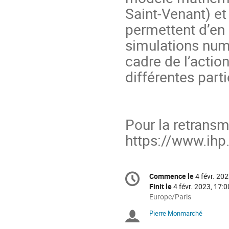
Saint-Venant) et
permettent d’en
simulations num
cadre de l’action
différentes part
Pour la retransm
https://www.ihp.f
Information
Commence le
4 févr. 202
Date/Heure
de
Finit le
4 févr. 2023, 17:0
la
Toutes
Europe/Paris
les
conférence
Pierre Monmarché
Présidents
horaires
sont