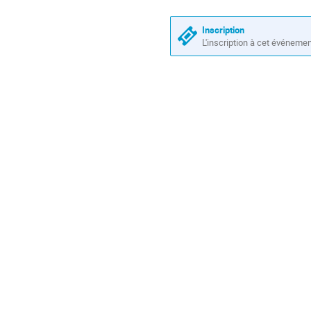
de
en
Europe/Paris
séance
Inscription
L'inscription à cet événeme