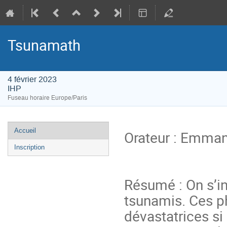
Tsunamath
4 février 2023
IHP
Fuseau horaire Europe/Paris
Menu
Accueil
Orateur : Emman
de
Inscription
l'événement
Résumé : On s’i
tsunamis. Ces 
dévastatrices si 