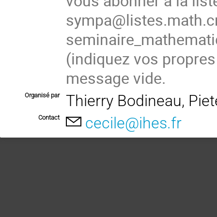
vous abonner à la list
sympa@listes.math.cn
seminaire_mathema
(
indiquez vos propres
message vide.
Organisé par
Thierry Bodineau, Pie
Contact
cecile@ihes.fr