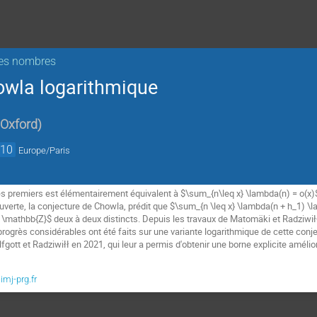
des nombres
owla logarithmique
 Oxford
)
:10
Europe/Paris
premiers est élémentairement équivalent à $\sum_{n\leq x} \lambda(n) = o(x)$,
ouverte, la conjecture de Chowla, prédit que $\sum_{n \leq x} \lambda(n + h_1) \
in \mathbb{Z}$ deux à deux distincts. Depuis les travaux de Matomäki et Radziwiłł
progrès considérables ont été faits sur une variante logarithmique de cette conje
gott et Radziwiłł en 2021, qui leur a permis d'obtenir une borne explicite amélio
imj-prg.fr