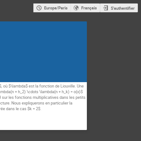
Europe/Paris
Français
S'authentifier
 où $\lambda$ est la fonction de Liouville. Une
lambda(n + h_2) \cdots \lambda(n + h_k) = o(x)$
 sur les fonctions multiplicatives dans les petits
cture. Nous expliquerons en particulier la
rée dans le cas $k = 2$.