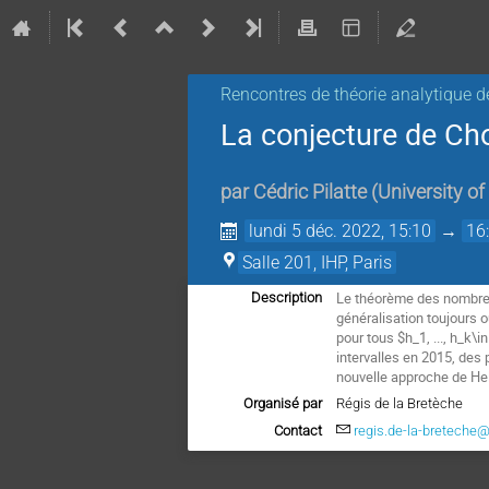
Rencontres de théorie analytique 
La conjecture de Ch
par
Cédric Pilatte
(
University of
lundi 5 déc. 2022, 15:10
→
16
Salle 201, IHP, Paris
Le théorème des nombres 
Description
généralisation toujours 
pour tous $h_1, ..., h_k\
intervalles en 2015, des 
nouvelle approche de Helf
Organisé par
Régis de la Bretèche
Contact
regis.de-la-breteche@