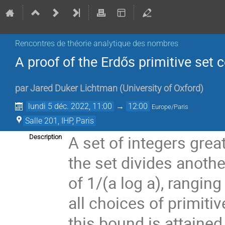
Rencontres de théorie analytique des nombres
A proof of the Erdős primitive set 
par
Jared Duker Lichtman
(
University of Oxford
)
lundi 5 déc. 2022, 11:00
→
12:00
Europe/Paris
Salle 201, IHP, Paris
A set of integers grea
Description
the set divides anoth
of 1/(a log a), rangin
all choices of primiti
this bound is attained