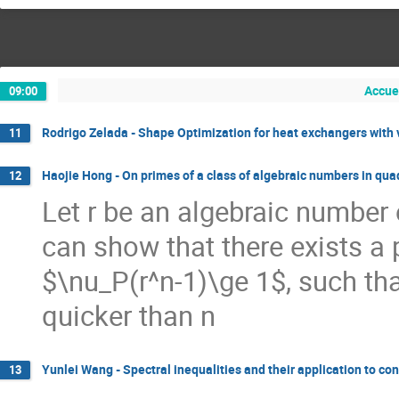
Accuei
09:00
Rodrigo Zelada - Shape Optimization for heat exchangers with 
11
Haojie Hong - On primes of a class of algebraic numbers in quad
12
Let r be an algebraic number 
can show that there exists a p
$\nu_P(r^n-1)\ge 1$, such tha
quicker than n
Yunlei Wang - Spectral inequalities and their application to con
13