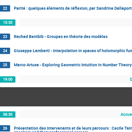
Parité : quelques éléments de réflexion, par Sandrine Dallaport
22
15:30
Rachad Bentbib - Groupes en théorie des modèles
23
Giuseppe Lamberti - Interpolation in spaces of holomorphic fu
24
Marco Artusa - Exploring Geometric Intuition in Number Theory:
25
D
19:00
Accuei
08:30
Présentation des intervenants et de leurs parcours : Cecile Ta
26