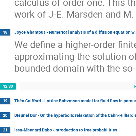
calculus of order one. This t
work of J-E. Marsden and M. 
Joyce Ghantous - Numerical analysis of a diffusion equation w
18
We define a higher-order fini
approximating the solution of
bounded domain with the so-
12:30
Théo Coiffard - Lattice Boltzmann model for fluid flow in porou
19
Dieunel Dor - On the hyperbolic relaxation of the Cahn-Hilliard 
20
Issa-Mbenard Dabo -Introduction to free probabilities
21