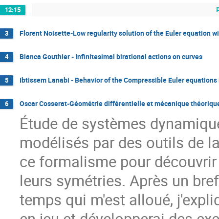
12:15
Florent Noisette-Low regularity solution of the Euler equation wi
3
Bianca Gouthier - Infinitesimal birational actions on curves
4
Ibtissem Lanabi - Behavior of the Compressible Euler equations
5
Oscar Cosserat-Géométrie différentielle et mécanique théoriqu
6
Étude de systèmes dynamique
modélisés par des outils de la 
ce formalisme pour découvri
leurs symétries. Après un bref
temps qui m'est alloué, j'expl
en jeu et développerai des exe