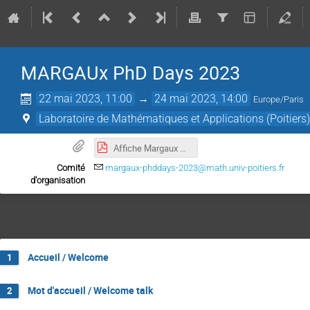
MARGAUx PhD Days 2023
22 mai 2023, 11:00
→
24 mai 2023, 14:00
Europe/Paris
Laboratoire de Mathématiques et Applications (Poitiers
Affiche Margaux PHD Days 2023.pdf
Comité
margaux-phddays-2023@math.univ-poitiers.fr
d'organisation
Accueil / Welcome
1
Mot d'accueil / Welcome talk
2