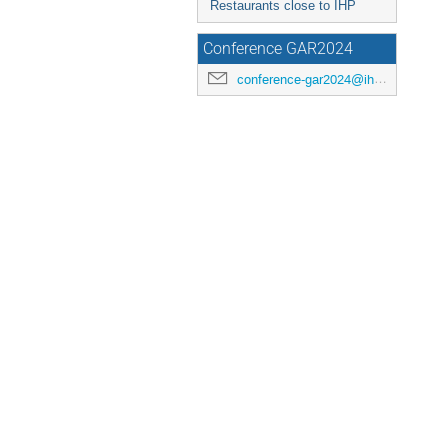
Restaurants close to IHP
Conference GAR2024
conference-gar2024@ihp.fr