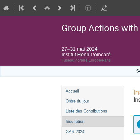
Group Actions with 
27–31 mai 2024
Institut Henri Poincaré
Fuseau horaire Europe/Paris
S
Menu
In
Accueil
de
In
Ordre du jour
l'événement
Liste des Contributions
Inscription
GAR 2024